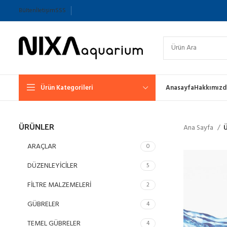
Bülten
İletişim
SSS
Ürün Kategorileri
Anasayfa
Hakkımızd
ÜRÜNLER
Ana Sayfa
Ü
ARAÇLAR
0
DÜZENLEYİCİLER
5
FİLTRE MALZEMELERİ
2
GÜBRELER
4
TEMEL GÜBRELER
4