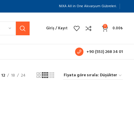
NIXA All in One Akvaryum Gübreleri.
0
Z
Giriş / Kayıt
0.00
₺
+90 (553) 268 34 01
12
18
24