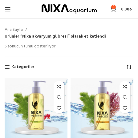
0
0.00
₺
Ana Sayfa
Ürünler “Nixa akvaryum gübresi” olarak etiketlendi
Fiyata
5 sonucun tümü gösteriliyor
göre
sıralandı:
düşükten
Kategoriler
yükseğe