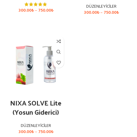
DÜZENLEYİCİLER
Fiyat
300.00
₺
–
750.00
₺
Fiyat
300.00
₺
–
750.00
₺
aralığı:
aralığı:
300.00₺
SEÇENEKLER
300.00₺
SEÇENEKLER
-
-
750.00₺
750.00₺
NIXA SOLVE Lite
(Yosun Giderici)
DÜZENLEYİCİLER
Fiyat
300.00
₺
–
750.00
₺