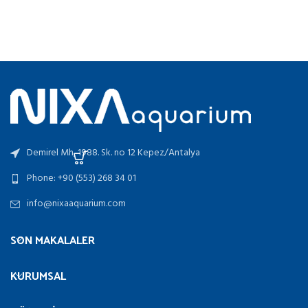
aralığı:
300.00₺
SEÇENEKLER
-
750.00₺
Demirel Mh, 1988. Sk. no 12 Kepez/Antalya
Phone: +90 (553) 268 34 01
info@nixaaquarium.com
SON MAKALALER
KURUMSAL