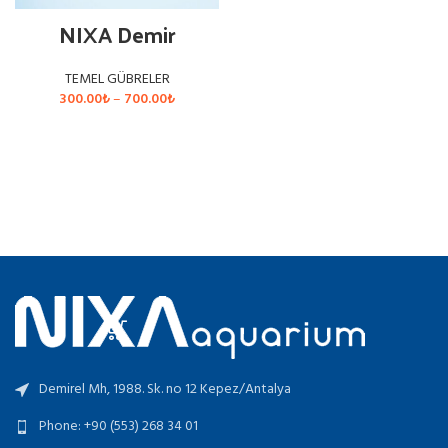
NIXA Demir
TEMEL GÜBRELER
Fiyat
300.00
₺
–
700.00
₺
aralığı:
300.00₺
SEÇENEKLER
-
700.00₺
Demirel Mh, 1988. Sk. no 12 Kepez/Antalya
Phone: +90 (553) 268 34 01