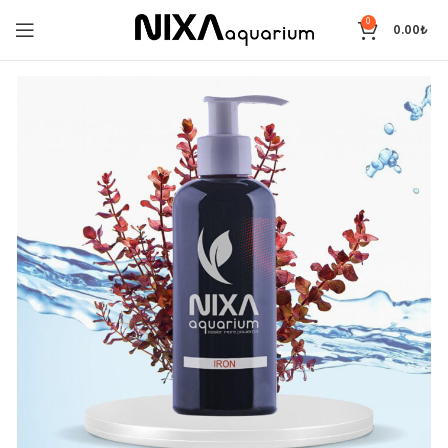
0
0.00
₺