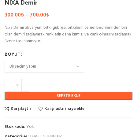
NIXA Demir
Fiyat
300.00
₺
–
700.00
₺
aralığı:
300.00₺
Nixa Demir akvaryum bitki gübresi, bitkilerin temel besinlerinden biri
-
olan demiri sağlayarak renklerin daha kırmızı ve canlı olmasını sağlamak
700.00₺
üzere tasarlanmıştır.
BOYUT
SEPETE EKLE
Karşılaştır
Karşılaştırmaya ekle
Stok kodu:
Yok
Kategoriler:
TEMEL GÜBRELER