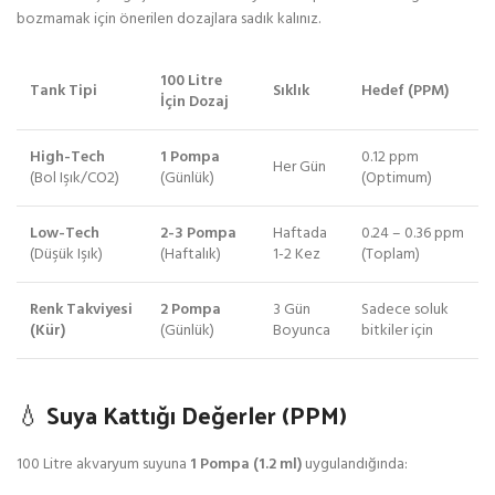
bozmamak için önerilen dozajlara sadık kalınız.
100 Litre
Tank Tipi
Sıklık
Hedef (PPM)
İçin Dozaj
High-Tech
1 Pompa
0.12 ppm
Her Gün
(Bol Işık/CO2)
(Günlük)
(Optimum)
Low-Tech
2-3 Pompa
Haftada
0.24 – 0.36 ppm
(Düşük Işık)
(Haftalık)
1-2 Kez
(Toplam)
Renk Takviyesi
2 Pompa
3 Gün
Sadece soluk
(Kür)
(Günlük)
Boyunca
bitkiler için
💧 Suya Kattığı Değerler (PPM)
100 Litre akvaryum suyuna
1 Pompa (1.2 ml)
uygulandığında: