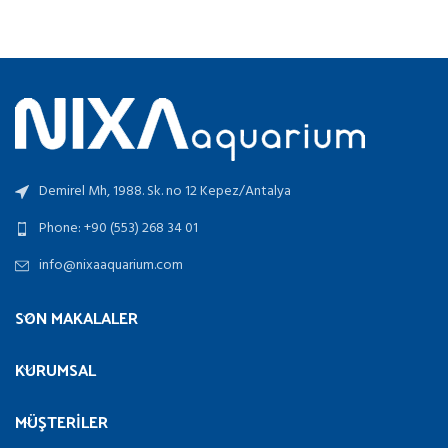
-
300.00₺
SEÇENEKLER
750.00₺
-
750.00₺
Demirel Mh, 1988. Sk. no 12 Kepez/Antalya
Phone: +90 (553) 268 34 01
info@nixaaquarium.com
SON MAKALALER
KURUMSAL
MÜŞTERILER