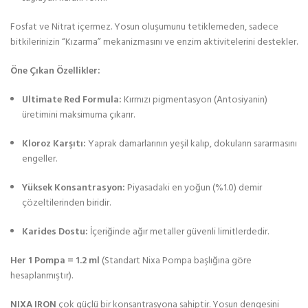
Fosfat ve Nitrat içermez. Yosun oluşumunu tetiklemeden, sadece
bitkilerinizin “Kızarma” mekanizmasını ve enzim aktivitelerini destekler.
Öne Çıkan Özellikler:
Ultimate Red Formula:
Kırmızı pigmentasyon (Antosiyanin)
üretimini maksimuma çıkarır.
Kloroz Karşıtı:
Yaprak damarlarının yeşil kalıp, dokuların sararmasını
engeller.
Yüksek Konsantrasyon:
Piyasadaki en yoğun (%1.0) demir
çözeltilerinden biridir.
Karides Dostu:
İçeriğinde ağır metaller güvenli limitlerdedir.
Her 1 Pompa = 1.2 ml
(Standart Nixa Pompa başlığına göre
hesaplanmıştır).
NIXA IRON
çok güçlü bir konsantrasyona sahiptir. Yosun dengesini