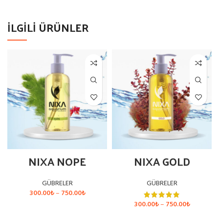
İLGILI ÜRÜNLER
NIXA NOPE
NIXA GOLD
GÜBRELER
GÜBRELER
Fiyat
300.00
₺
–
750.00
₺
aralığı:
Fiyat
300.00
₺
–
750.00
₺
300.00₺
SEÇENEKLER
aralığı: