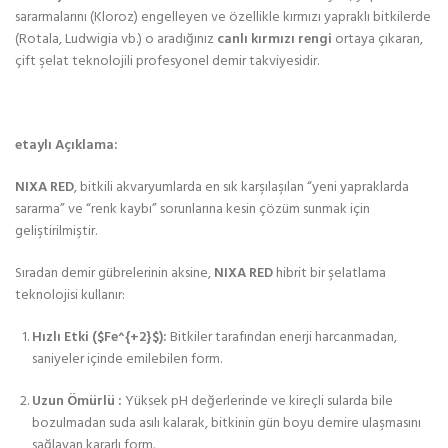
sararmalarını (Kloroz) engelleyen ve özellikle kırmızı yapraklı bitkilerde
(Rotala, Ludwigia vb.) o aradığınız
canlı kırmızı rengi
ortaya çıkaran,
çift şelat teknolojili profesyonel demir takviyesidir.
etaylı Açıklama:
NIXA RED
, bitkili akvaryumlarda en sık karşılaşılan “yeni yapraklarda
sararma” ve “renk kaybı” sorunlarına kesin çözüm sunmak için
geliştirilmiştir.
Sıradan demir gübrelerinin aksine,
NIXA RED
hibrit bir şelatlama
teknolojisi kullanır:
Hızlı Etki (
$Fe^{+2}$
):
Bitkiler tarafından enerji harcanmadan,
saniyeler içinde emilebilen form.
Uzun Ömürlü :
Yüksek pH değerlerinde ve kireçli sularda bile
bozulmadan suda asılı kalarak, bitkinin gün boyu demire ulaşmasını
sağlayan kararlı form.