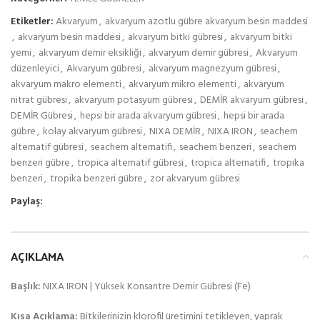
Etiketler:
Akvaryum
,
akvaryum azotlu gübre akvaryum besin maddesi
,
akvaryum besin maddesi
,
akvaryum bitki gübresi
,
akvaryum bitki
yemi
,
akvaryum demir eksikliği
,
akvaryum demir gübresi
,
Akvaryum
düzenleyici
,
Akvaryum gübresi
,
akvaryum magnezyum gübresi
,
akvaryum makro elementi
,
akvaryum mikro elementi
,
akvaryum
nitrat gübresi
,
akvaryum potasyum gübresi
,
DEMİR akvaryum gübresi
,
DEMİR Gübresi
,
hepsi bir arada akvaryum gübresi
,
hepsi bir arada
gübre
,
kolay akvaryum gübresi
,
NIXA DEMİR
,
NIXA IRON
,
seachem
alternatif gübresi
,
seachem alternatifi
,
seachem benzeri
,
seachem
benzeri gübre
,
tropica alternatif gübresi
,
tropica alternatifi
,
tropika
benzeri
,
tropika benzeri gübre
,
zor akvaryum gübresi
Paylaş:
AÇIKLAMA
Başlık:
NIXA IRON | Yüksek Konsantre Demir Gübresi (Fe)
Kısa Açıklama:
Bitkilerinizin klorofil üretimini tetikleyen, yaprak