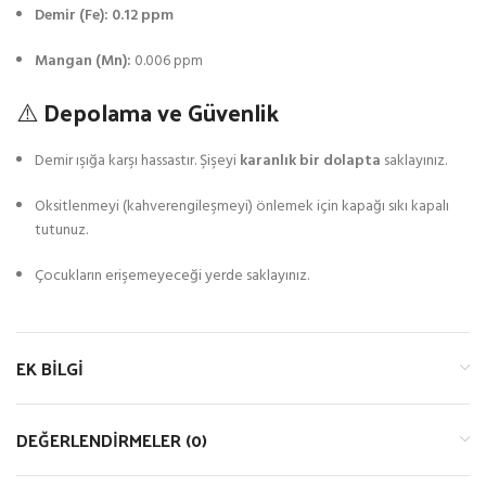
Demir (Fe):
0.12 ppm
Mangan (Mn):
0.006 ppm
⚠️ Depolama ve Güvenlik
Demir ışığa karşı hassastır. Şişeyi
karanlık bir dolapta
saklayınız.
Oksitlenmeyi (kahverengileşmeyi) önlemek için kapağı sıkı kapalı
tutunuz.
Çocukların erişemeyeceği yerde saklayınız.
EK BILGI
DEĞERLENDIRMELER (0)